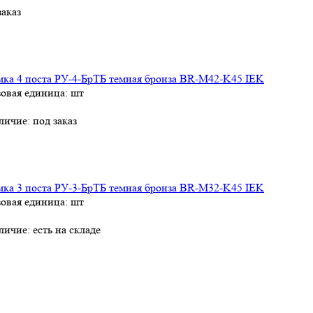
заказ
мка 4 поста РУ-4-БрТБ темная бронза BR-M42-K45 IEK
зовая единица: шт
личие:
под заказ
мка 3 поста РУ-3-БрТБ темная бронза BR-M32-K45 IEK
зовая единица: шт
личие:
есть на складе