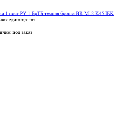
ка 1 пост РУ-1-БрТБ темная бронза BR-M12-K45 IEK
овая единица: шт
ичие:
под заказ