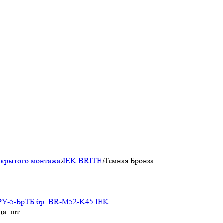
скрытого монтажа
›
IEK BRITE
›
Темная Бронза
 РУ-5-БрТБ бр. BR-M52-K45 IEK
ца: шт