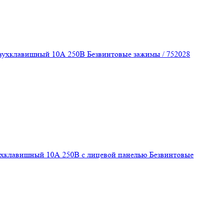
вухклавишный 10А 250В Безвинтовые зажимы / 752028
вухклавишный 10А 250В с лицевой панелью Безвинтовые