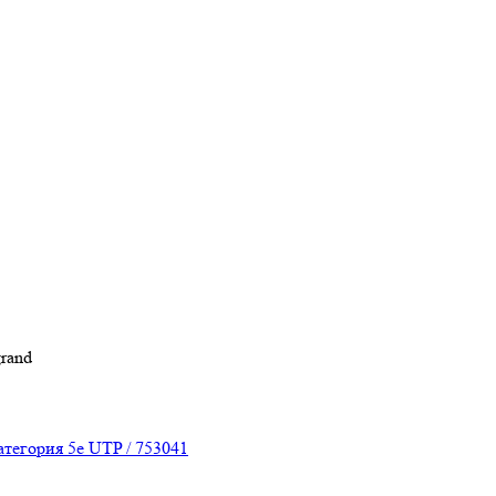
grand
тегория 5е UTP / 753041