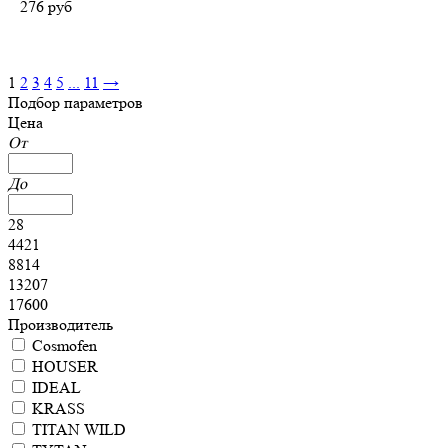
276
руб
1
2
3
4
5
...
11
→
Подбор параметров
Цена
От
До
28
4421
8814
13207
17600
Производитель
Cosmofen
HOUSER
IDEAL
KRASS
TITAN WILD