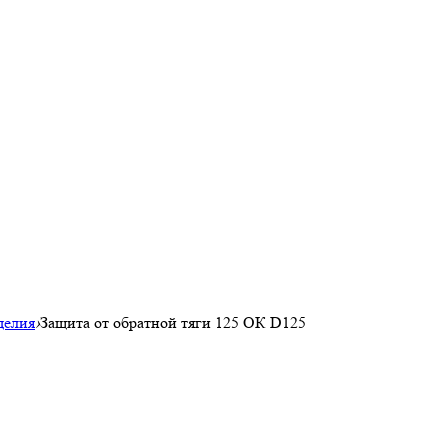
делия
›
Защита от обратной тяги 125 ОК D125