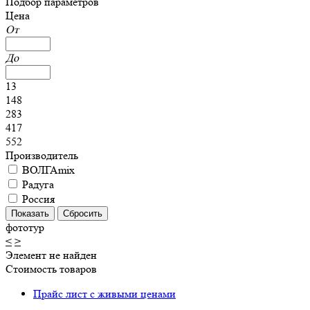
Подбор параметров
Цена
От
До
13
148
283
417
552
Производитель
ВОЛГАmix
Радуга
Россия
фототур
<
>
Элемент не найден
Стоимость товаров
Прайс лист с живыми ценами