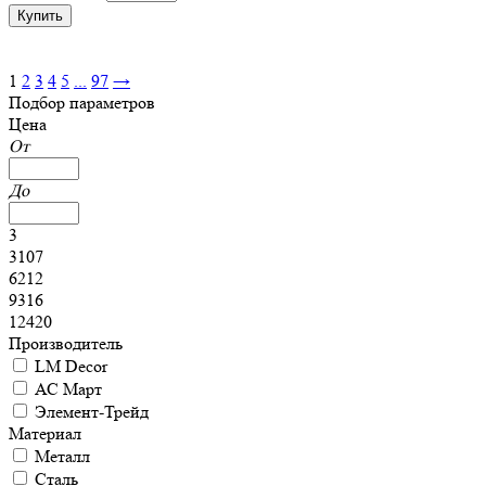
1
2
3
4
5
...
97
→
Подбор параметров
Цена
От
До
3
3107
6212
9316
12420
Производитель
LM Decor
АС Март
Элемент-Трейд
Материал
Металл
Сталь