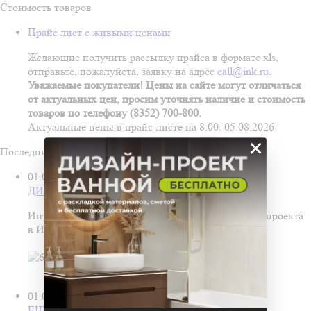
Стоимость товаров
Прайс лист с живыми ценами
Желающие получить рассылку прайса в формате xls,
отправьте, пожалуйста, заявку на адрес
call@ink.ru
.
Уважаемые покупатели! Цены на сайте могут отличаться
от актуальных цен, просим уточнять наличие и стоимость
товаров по телефону (8352) 700-800.
Актуальные цены в прайс-листе на 8:00. 05.08.2026
×
Последние новости
01.07.2026
ДИЗАЙН-ПРОЕКТ ВАННОЙ БЕСПЛАТНО!
Интерьер ванной в подарок — при заказе дизайн‑проекта
в Инком!
01.06.2026
ЕЩЕ БОЛЬШЕ ОБОЕВ В ИНКОМ!