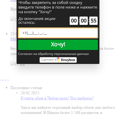
Чтобы закрепить за собой скидку
введите телефон в поле ниже и нажмите
Время обновить обои! В новом зале обоев Инком.
на кнопку "Хочу!"
До окончания акции
:
:
00
00
55
осталось:
25.05.2026
РАСПИЛ МАТЕРИАЛОВ В ИНКОМ
Хочу!
Бесплатно нарежем купленные у нас материалы для более
удобной транспортировки и подъёма.
Согласен на обработку персональных данных
Сделано в
Последние статьи
20.02.2025
Купить обои в Чебоксарах! Что выбрать?
Здесь вы найдете огромный выбор обоев для любого
помещения! В Инком более 1 500 расцветок в