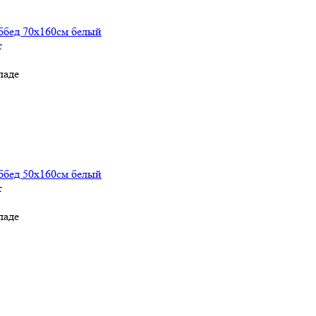
ббед 70х160см белый
т
ладе
ббед 50х160см белый
т
ладе