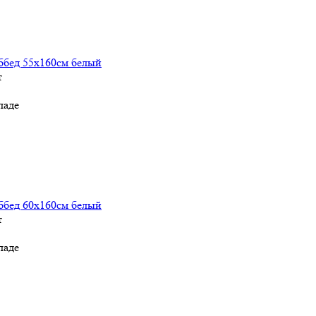
ббед 55х160см белый
т
ладе
ббед 60х160см белый
т
ладе