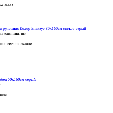
од заказ
 рулонная Колор Блэкаут 80х160см светло-серый
ая единица: шт
чие:
есть на складе
ббед 50х160см серый
т
ладе