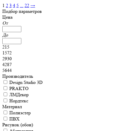
1
2
3
4
5
...
22
→
Подбор параметров
Цена
От
До
215
1572
2930
4287
5644
Производитель
Design Studio 3D
PRAKTO
ЛМДекор
Нордтекс
Материал
Полиэстер
ПВХ
Рисунок (обои)
Абстракция