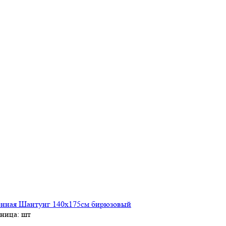
онная Шантунг 140х175см бирюзовый
иница: шт