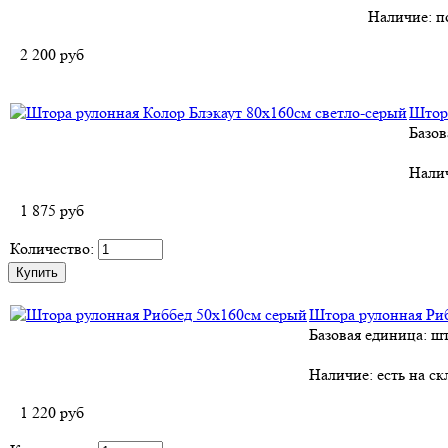
Наличие:
п
2 200
руб
Штора
Базов
Нали
1 875
руб
Количество:
Штора рулонная Ри
Базовая единица: ш
Наличие:
есть на ск
1 220
руб