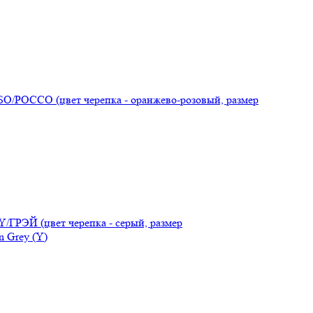
O/РОССО (цвет черепка - оранжево-розовый, размер
/ГРЭЙ (цвет черепка - серый, размер
 Grey (Y)