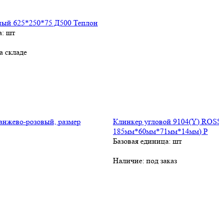
ный 625*250*75 Д500 Теплон
а: шт
а складе
Клинкер угловой 9104(Y) ROSS
185мм*60мм*71мм*14мм) P
Базовая единица: шт
Наличие:
под заказ