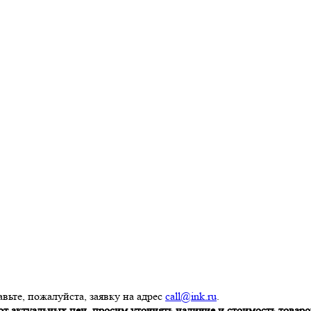
вьте, пожалуйста, заявку на адрес
call@ink.ru
.
т актуальных цен, просим уточнять наличие и стоимость товаров