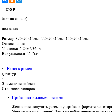
850
Р
(нет на складе)
под заказ
Размер: 370х95х12мм, 220х95х12мм, 150х95х12мм
Основа: гипс
Упаковка: 1,24м2/36шт
Вес упаковки: 11,7кг
←
Назад в раздел
фототур
<
>
Элемент не найден
Стоимость товаров
Прайс лист с живыми ценами
Желающие получить рассылку прайса в формате xls, отпра
Уважаемые покупатели! Цены на сайте могут отличаться о