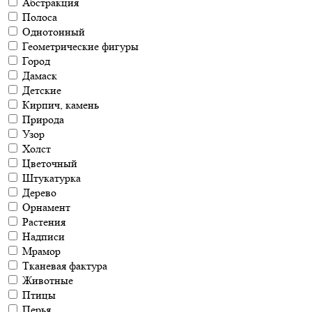
Абстракция
Полоса
Однотонный
Геометрические фигуры
Город
Дамаск
Детские
Кирпич, камень
Природа
Узор
Холст
Цветочный
Штукатурка
Дерево
Орнамент
Растения
Надписи
Мрамор
Тканевая фактура
Животные
Птицы
Перья