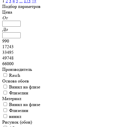
1
2
3
4
5
...
173
→
Подбор параметров
Цена
От
До
990
17243
33495
49748
66000
Производитель
Rasch
Основа обоев
Винил на флизе
Флизелин
Материал
Винил на флизе
Флизелин
винил
Рисунок (обои)