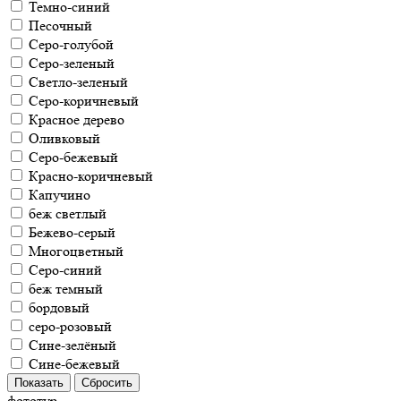
Темно-синий
Песочный
Серо-голубой
Серо-зеленый
Светло-зеленый
Серо-коричневый
Красное дерево
Оливковый
Серо-бежевый
Красно-коричневый
Капучино
беж светлый
Бежево-серый
Многоцветный
Серо-синий
беж темный
бордовый
серо-розовый
Сине-зелёный
Сине-бежевый
фототур