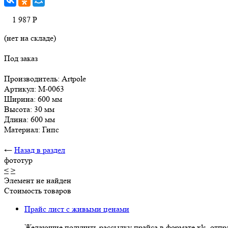
1 987
Р
(нет на складе)
Под заказ
Производитель: Artpole
Артикул: M-0063
Ширина: 600 мм
Высота: 30 мм
Длина: 600 мм
Материал: Гипс
←
Назад в раздел
фототур
<
>
Элемент не найден
Стоимость товаров
Прайс лист с живыми ценами
Желающие получить рассылку прайса в формате xls, отпра