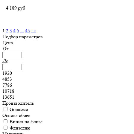
4 189
руб
1
2
3
4
5
...
45
→
Подбор параметров
Цена
От
До
1920
4853
7786
10718
13651
Производитель
Grandeco
Основа обоев
Винил на флизе
Флизелин
Материал