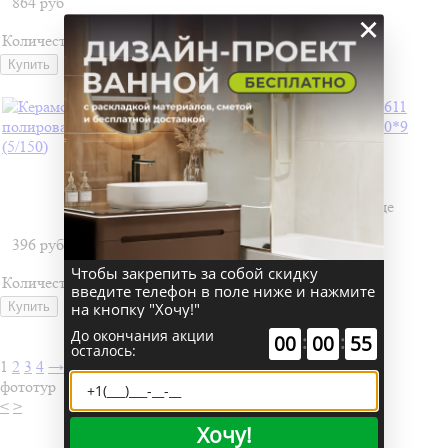
864
руб
×
Количество:
Керамогранит ZA-B60611
полированный 600*600*9
(5/150)
Базовая единица: шт
Наличие:
есть на складе
396
руб
Чтобы закрепить за собой скидку
Количество:
введите телефон в поле ниже и нажмите
на кнопку "Хочу!"
До окончания акции
:
:
00
00
54
осталось:
1
2
3
4
→
фототур
<
>
Хочу!