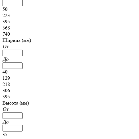
50
223
395
568
740
Ширина (мм)
От
До
40
129
218
306
395
Высота (мм)
От
До
35