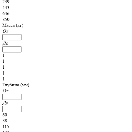
239
443
646
850
Масса (кг)
От
До
1
1
1
1
1
Глубина (мм)
От
До
60
88
115