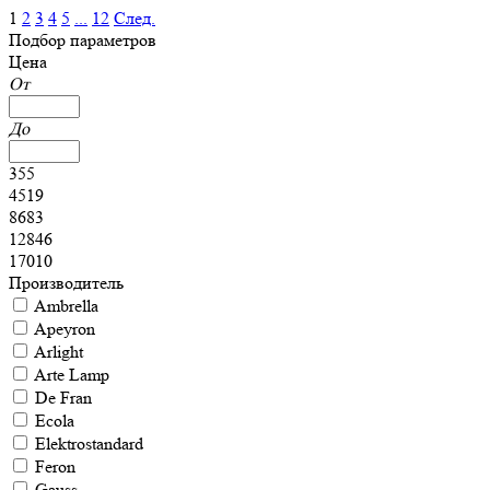
1
2
3
4
5
...
12
След.
Подбор параметров
Цена
От
До
355
4519
8683
12846
17010
Производитель
Ambrella
Apeyron
Arlight
Arte Lamp
De Fran
Ecola
Elektrostandard
Feron
Gauss