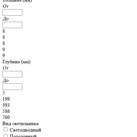
От
До
8
8
8
9
9
Глубина (мм)
От
До
5
199
393
586
780
Вид светильника
Светодиодный
Потолочный