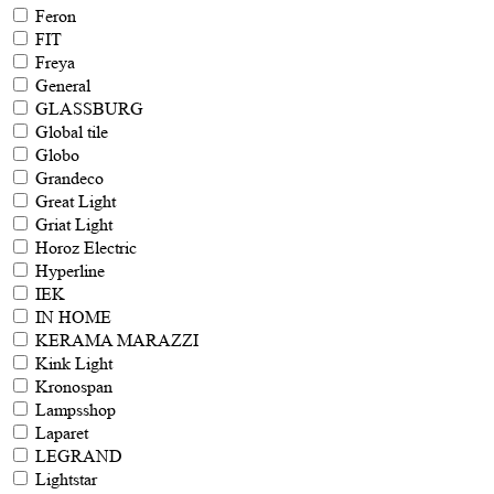
Feron
FIT
Freya
General
GLASSBURG
Global tile
Globo
Grandeco
Great Light
Griat Light
Horoz Electric
Hyperline
IEK
IN HOME
KERAMA MARAZZI
Kink Light
Kronospan
Lampsshop
Laparet
LEGRAND
Lightstar