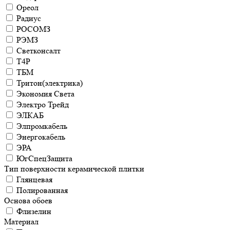
Ореол
Радиус
РОСОМЗ
РЭМЗ
Светконсалт
Т4Р
ТБМ
Тритон(электрика)
Экономия Света
Электро Трейд
ЭЛКАБ
Элпромкабель
Энергокабель
ЭРА
ЮгСпецЗащита
Тип поверхности керамической плитки
Глянцевая
Полированная
Основа обоев
Флизелин
Материал