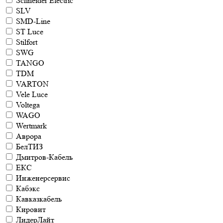
Schneider Electric
SLV
SMD-Line
ST Luce
Stilfort
SWG
TANGO
TDM
VARTON
Vele Luce
Voltega
WAGO
Wertmark
Аврора
БелТИЗ
Дмитров-Кабель
ЕКС
Инженерсервис
Кабэкс
Кавказкабель
Кировит
ЛидерЛайт