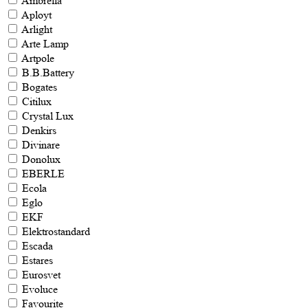
Ambrella
Aployt
Arlight
Arte Lamp
Artpole
B.B.Battery
Bogates
Citilux
Crystal Lux
Denkirs
Divinare
Donolux
EBERLE
Ecola
Eglo
EKF
Elektrostandard
Escada
Estares
Eurosvet
Evoluce
Favourite