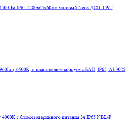
4500Лм IP65 1200х64х60мм матовый Neox ДСП-159Т
60Lm, 6500K, в пластиковом корпусе с БАП, IP65, AL3025
4000К с блоком аварийного питания 3ч IP65 NBL-P