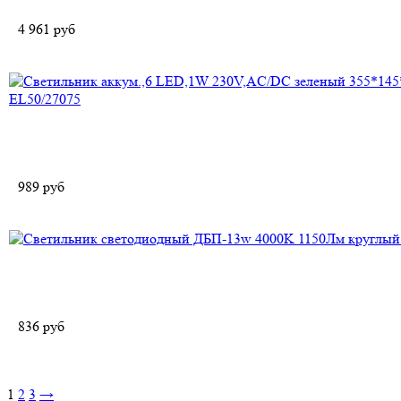
4 961
руб
989
руб
836
руб
1
2
3
→