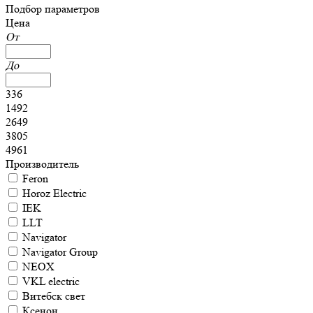
Подбор параметров
Цена
От
До
336
1492
2649
3805
4961
Производитель
Feron
Horoz Electric
IEK
LLT
Navigator
Navigator Group
NEOX
VKL electric
Витебск свет
Ксенон