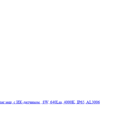
г.защ. c ИК-датчиком , 8W, 640Lm, 4000K, IP65, AL3006