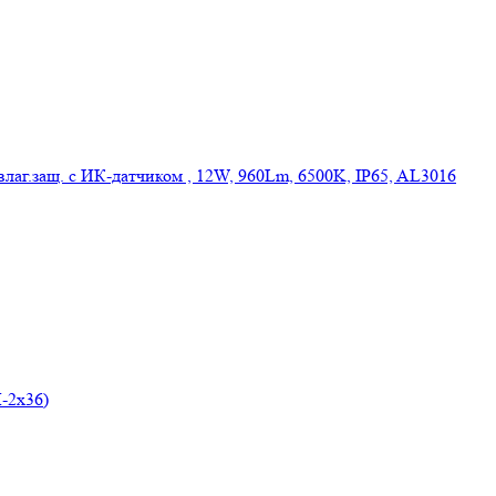
аг.защ. c ИК-датчиком , 12W, 960Lm, 6500K, IP65, AL3016
-2х36)