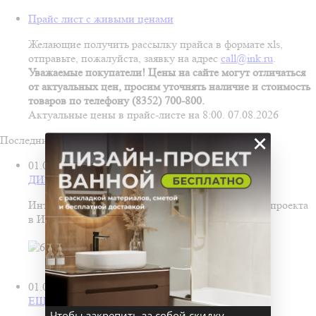
Прайс лист с живыми ценами
Желающие получить рассылку прайса в формате xls,
отправьте, пожалуйста, заявку на адрес
call@ink.ru
.
Уважаемые покупатели! Цены на сайте могут отличаться
от актуальных цен, просим уточнять наличие и стоимость
товаров по телефону (8352) 700-800.
Актуальные цены в прайс-листе на 8:00. 07.08.2026
×
Последние новости
01.07.2026
ДИЗАЙН-ПРОЕКТ ВАННОЙ БЕСПЛАТНО!
Интерьер ванной в подарок — при заказе дизайн‑проекта
в Инком!
01.06.2026
ЕЩЕ БОЛЬШЕ ОБОЕВ В ИНКОМ!
Чтобы закрепить за собой скидку