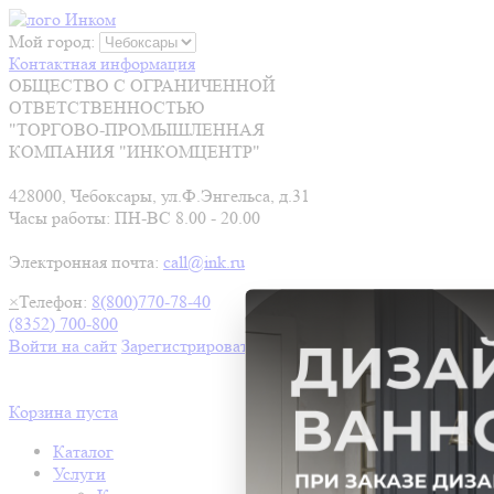
Мой город:
Контактная информация
ОБЩЕСТВО С ОГРАНИЧЕННОЙ
ОТВЕТСТВЕННОСТЬЮ
"ТОРГОВО-ПРОМЫШЛЕННАЯ
КОМПАНИЯ "ИНКОМЦЕНТР"
428000, Чебоксары, ул.Ф.Энгельса, д.31
Часы работы: ПН-ВС 8.00 - 20.00
Электронная почта:
call@ink.ru
×
Телефон:
8(800)770-78-40
(8352) 700-800
Войти на сайт
Зарегистрироваться
Корзина пуста
Каталог
Услуги