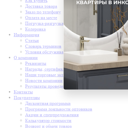
Как купить
Доставка товара
Заказ по телефону
Оплата на месте
Погрузка-разгрузка
Колеровка
Информация
Статьи
Словарь терминов
Условия обслуживания
О компании
Реквизиты
Награды, сертификаты
Наши торговые залы
Новости компании
Результаты проведения СОУТ
Контакты
Покупателям
Дисконтная программа
Программа лояльности оптовиков
Акции и спецпредложения
Калькулятор стоимости
Возврат и обмен товара