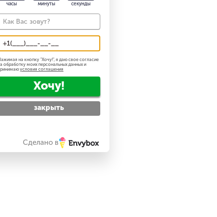
часы
минуты
секунды
ажимая на кнопку "
Хочу!
", я даю свое согласие
а обработку моих персональных данных и
принимаю
условия соглашения
Хочу!
закрыть
Сделано в