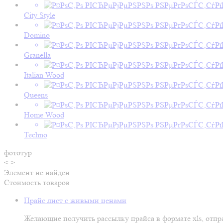
City Style
Domino
Granella
Italian Wood
Queens
Home Wood
Techno
фототур
<
>
Элемент не найден
Стоимость товаров
Прайс лист с живыми ценами
Желающие получить рассылку прайса в формате xls, отпра