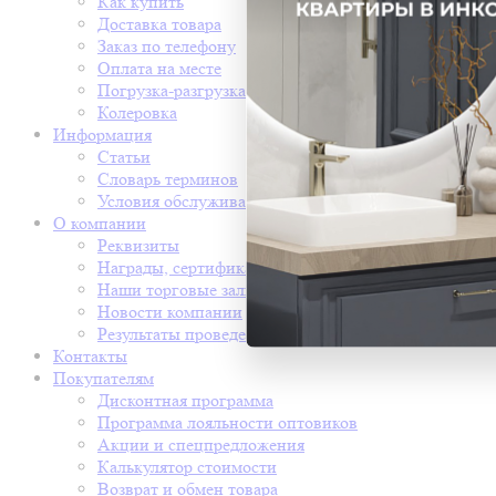
Как купить
Доставка товара
Заказ по телефону
Оплата на месте
Погрузка-разгрузка
Колеровка
Информация
Статьи
Словарь терминов
Условия обслуживания
О компании
Реквизиты
Награды, сертификаты
Наши торговые залы
Новости компании
Результаты проведения СОУТ
Контакты
Покупателям
Дисконтная программа
Программа лояльности оптовиков
Акции и спецпредложения
Калькулятор стоимости
Возврат и обмен товара