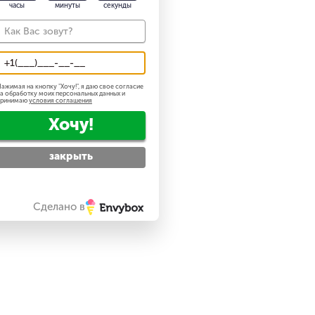
часы
минуты
секунды
ажимая на кнопку "
Хочу!
", я даю свое согласие
а обработку моих персональных данных и
принимаю
условия соглашения
Хочу!
закрыть
Сделано в