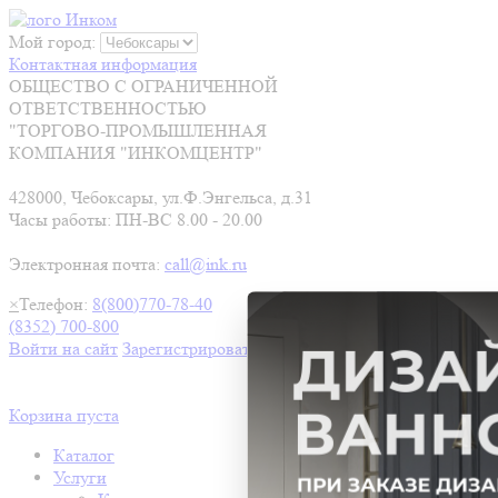
Мой город:
Контактная информация
ОБЩЕСТВО С ОГРАНИЧЕННОЙ
ОТВЕТСТВЕННОСТЬЮ
"ТОРГОВО-ПРОМЫШЛЕННАЯ
КОМПАНИЯ "ИНКОМЦЕНТР"
428000, Чебоксары, ул.Ф.Энгельса, д.31
Часы работы: ПН-ВС 8.00 - 20.00
Электронная почта:
call@ink.ru
×
Телефон:
8(800)770-78-40
(8352) 700-800
Войти на сайт
Зарегистрироваться
Корзина пуста
Каталог
Услуги