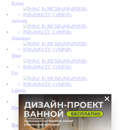
Konor
Artwork
Gemstone
Bang
Fiji
Laberta
×
Play
Bond