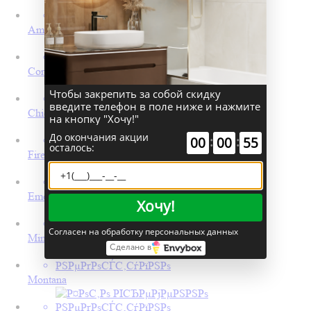
Amadeo
Corten
Чтобы закрепить за собой скидку
введите телефон в поле ниже и нажмите
Chicago
на кнопку "Хочу!"
До окончания акции
:
:
00
00
54
осталось:
Firenze
Emerald
Хочу!
Согласен на обработку персональных данных
Minori
Сделано в
Montana