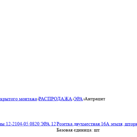
скрытого монтажа
›
РАСПРОДАЖА
›
ЭРА
›
Антрацит
Розетка двухместная 16А земля, штор
Базовая единица: шт