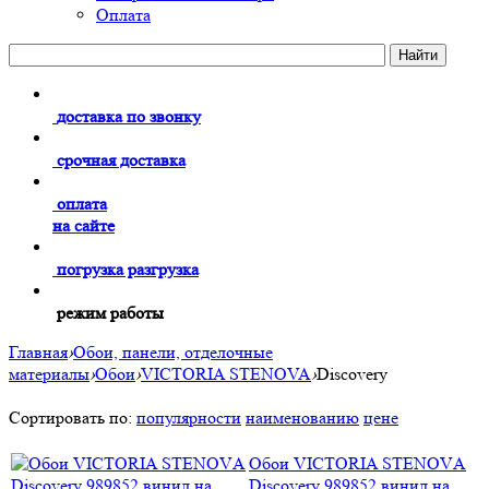
Оплата
доставка по звонку
срочная доставка
оплата
на сайте
погрузка разгрузка
режим работы
Главная
›
Обои, панели, отделочные
материалы
›
Обои
›
VICTORIA STENOVA
›
Discovery
Сортировать по:
популярности
наименованию
цене
Обои VICTORIA STENOVА
Discovery 989852 винил на