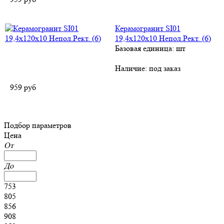
Керамогранит SI01
19,4x120x10 Непол.Рект. (6)
Базовая единица: шт
Наличие:
под заказ
959
руб
Подбор параметров
Цена
От
До
753
805
856
908