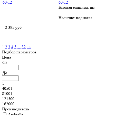
60-12
Базовая единица: шт
Наличие:
под заказ
2 395
руб
1
2
3
4
5
...
32
→
Подбор параметров
Цена
От
До
1
40501
81001
121500
162000
Производитель
Ambrella