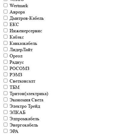
Wertmark
Аврора
Дмитров-Кабель
ЕКС
Инженерсервис
Кабэкс
Кавказкабель
ЛидерЛайт
Ореол
Радиус
РОСОМЗ
РЭМЗ
Светконсалт
ТБМ
Тритон(электрика)
Экономия Света
Электро Трейд
ЭЛКАБ
Элпромкабель
Энергокабель
ЭРА