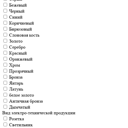
Бежевый
Черный
Синий
Коричневый
Бирюзовый
Слоновая кость
Золото
Серебро
Красный
Оранжевый
Хром
Прозрачный
Бронза
Янтарь
Латунь
белое золото
Античная бронза
Дымчатый
Вид электро-технической продукции
Розетка
Светильник