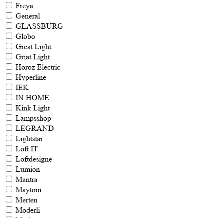
Freya
General
GLASSBURG
Globo
Great Light
Griat Light
Horoz Electric
Hyperline
IEK
IN HOME
Kink Light
Lampsshop
LEGRAND
Lightstar
Loft IT
Loftdesigne
Lumion
Mantra
Maytoni
Merten
Moderli