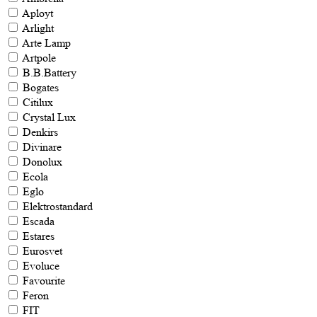
Aployt
Arlight
Arte Lamp
Artpole
B.B.Battery
Bogates
Citilux
Crystal Lux
Denkirs
Divinare
Donolux
Ecola
Eglo
Elektrostandard
Escada
Estares
Eurosvet
Evoluce
Favourite
Feron
FIT