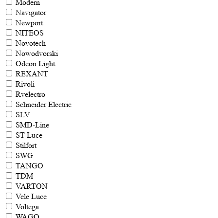
Modern
Navigator
Newport
NITEOS
Novotech
Nowodvorski
Odeon Light
REXANT
Rivoli
Rvelectro
Schneider Electric
SLV
SMD-Line
ST Luce
Stilfort
SWG
TANGO
TDM
VARTON
Vele Luce
Voltega
WAGO