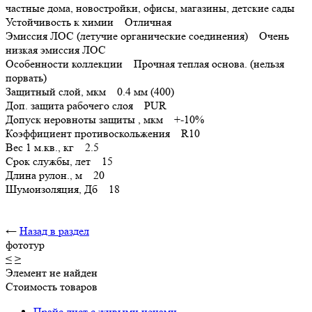
частные дома, новостройки, офисы, магазины, детские сады
Устойчивость к химии Отличная
Эмиссия ЛОС (летучие органические соединения) Очень
низкая эмиссия ЛОС
Особенности коллекции Прочная теплая основа. (нельзя
порвать)
Защитный слой, мкм 0.4 мм (400)
Доп. защита рабочего слоя PUR
Допуск неровноты защиты , мкм +-10%
Коэффициент противоскольжения R10
Вес 1 м.кв., кг 2.5
Срок службы, лет 15
Длина рулон., м 20
Шумоизоляция, Дб 18
←
Назад в раздел
фототур
<
>
Элемент не найден
Стоимость товаров
Прайс лист с живыми ценами