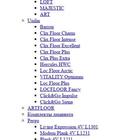
LOFT
MAJESTIC
ART
Unilin
Barista
Clix Floor Charm
Clix Floor Intense
Clix Floor Excellent
Clix Floor Plus
Clix Plus Extra
Hercules HWC
Loc Floor Arctic
VITALITY Optimum
Loc Floor Plus
LOCFLOOR Fancy
Click&Go Impulse
Click&Go Siena
ARTFLOOR
Комплекты ламината
Pergo
Living Expression 4V L1301
Modern Plank 4V L1231
Plank 4V L1211