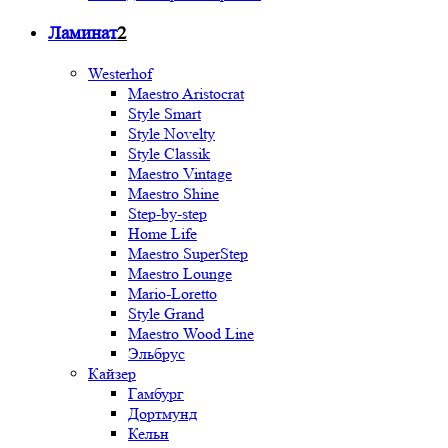
Ламинат
2
Westerhof
Maestro Aristocrat
Style Smart
Style Novelty
Style Classik
Maestro Vintage
Maestro Shine
Step-by-step
Home Life
Maestro SuperStep
Maestro Lounge
Мario-Loretto
Style Grand
Maestro Wood Line
Эльбрус
Кайзер
Гамбург
Дортмунд
Кельн