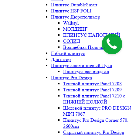
Плинтус DurableSmart
Плинтус HSP FOLI
Плинтус Дюрополимер
Wallstyl
МОЛДИНГ
ПЛИНТУС НАПОЛЬНЫЙ
СОЛИД
Волшебная Палочка
Гибкий плинтус
Для штор
Плинтус алюминиевый Лука
Плинтуса распродажа
Плинтус Pro Design
Теневой плинтус Panel 7208
Теневой плинтус Panel 7209
Теневой плинтус Panel 7210 с
НИЖНЕЙ ПОЛКОЙ
Щелевой плинтус PRO DESIGN
MINI 7067
Плинтус Pro Design Corner 570,
2600мм
Скрытый плинтус Pro Design