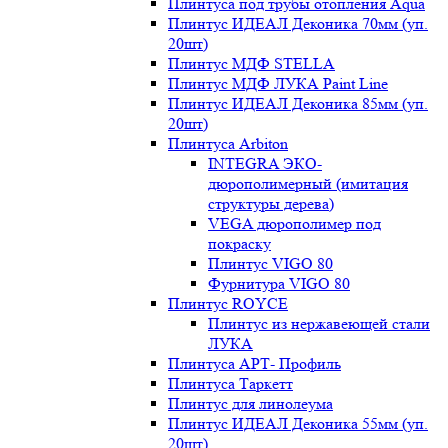
Плинтуса под трубы отопления Aqua
Плинтус ИДЕАЛ Деконика 70мм (уп.
20шт)
Плинтус МДФ STELLA
Плинтус МДФ ЛУКА Paint Line
Плинтус ИДЕАЛ Деконика 85мм (уп.
20шт)
Плинтуса Arbiton
INTEGRA ЭКО-
дюрополимерный (имитация
структуры дерева)
VEGA дюрополимер под
покраску
Плинтус VIGO 80
Фурнитура VIGO 80
Плинтус ROYCE
Плинтус из нержавеющей стали
ЛУКА
Плинтуса АРТ- Профиль
Плинтуса Таркетт
Плинтус для линолеума
Плинтус ИДЕАЛ Деконика 55мм (уп.
20шт)