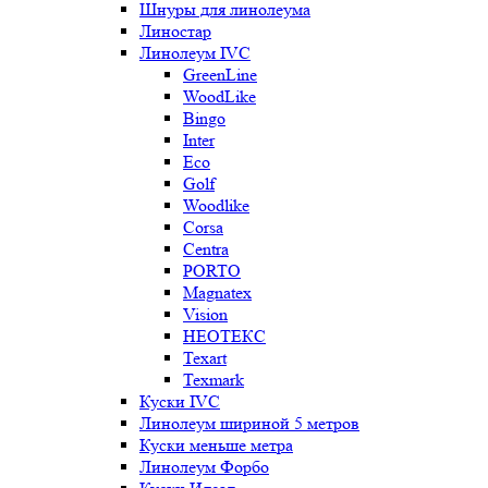
Шнуры для линолеума
Линостар
Линолеум IVC
GreenLine
WoodLike
Bingo
Inter
Eco
Golf
Woodlike
Corsa
Centra
PORTO
Magnatex
Vision
НЕОТЕКС
Texart
Texmark
Куски IVC
Линолеум шириной 5 метров
Куски меньше метра
Линолеум Форбо