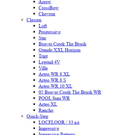
Arrow
CrossBow
Chevron
Classen
Loft
Progressive
Star
Beaver Creek The Brush
Gtande XXL Horizon
Tript
Legend 4V
Villa
Arteo WR 8 XL
Arteo WR 8 S
Arteo WR 10 XL
05 Beaver Creek The Brush WR
POOL 8мм WR
Arteo XL
Rancho
Quick-Step
LOCFLOOR / 33 кл
Impressive
Impressive Patterns