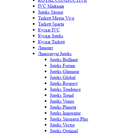
ROYAL CONDUCTIVE
IVC Майами
Juteks Strong
Tarkett Magia Viva
Tarkett Sparta
Куски IVC
Куски Juteks
Куски Tarkett
Ликонт
Линолеум Juteks
Juteks Brilliant
Juteks Forum
Juteks Glamour
Juteks Global
Juteks Respect
Juteks Tendence
Juteks Trend
Juteks Venus
Juteks Planeta
Juteks Imperator
Juteks Strongru Plus
Juteks Vector
Juteks Optimal