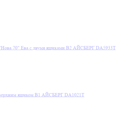
 "Нова 70" Ева с двумя ящиками В2 АЙСБЕРГ DA5933T
с верхним ящиком В1 АЙСБЕРГ DA1021T