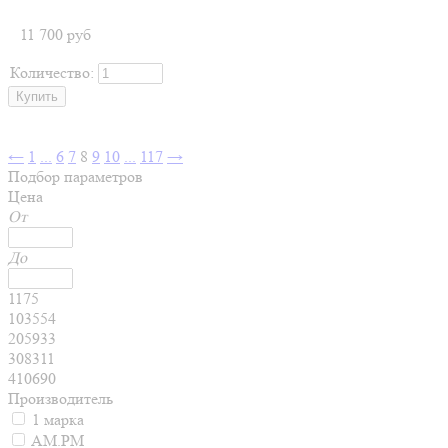
11 700
руб
Количество:
←
1
...
6
7
8
9
10
...
117
→
Подбор параметров
Цена
От
До
1175
103554
205933
308311
410690
Производитель
1 марка
AM.PM