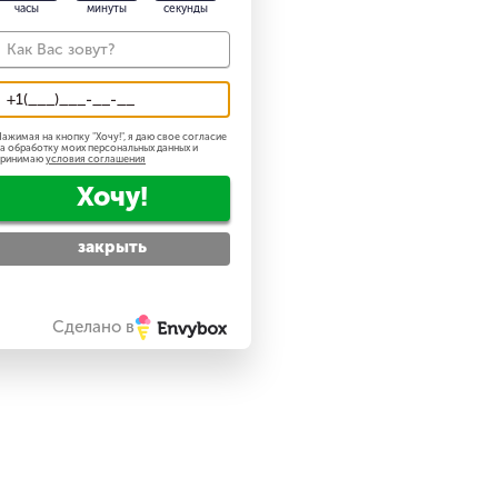
часы
минуты
секунды
ажимая на кнопку "
Хочу!
", я даю свое согласие
а обработку моих персональных данных и
принимаю
условия соглашения
Хочу!
закрыть
Сделано в