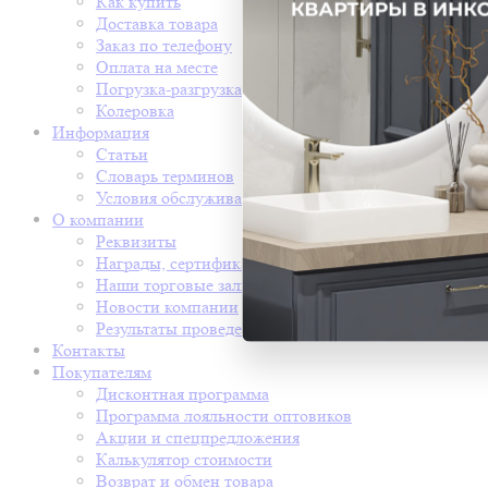
Как купить
Доставка товара
Заказ по телефону
Оплата на месте
Погрузка-разгрузка
Колеровка
Информация
Статьи
Словарь терминов
Условия обслуживания
О компании
Реквизиты
Награды, сертификаты
Наши торговые залы
Новости компании
Результаты проведения СОУТ
Контакты
Покупателям
Дисконтная программа
Программа лояльности оптовиков
Акции и спецпредложения
Калькулятор стоимости
Возврат и обмен товара