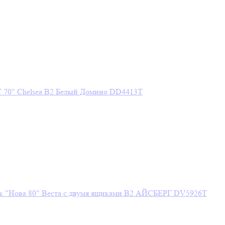
 70" Chelsea В2 Белый Домино DD4413T
ик "Нова 80" Веста с двумя ящиками В2 АЙСБЕРГ DV5926T