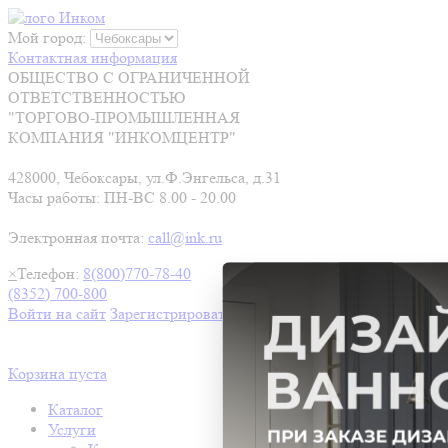
Мой город:
Контактная информация
ОБЩЕСТВО С ОГРАНИЧЕННОЙ
ОТВЕТСТВЕННОСТЬЮ
"ТОРГОВО-ПРОМЫШЛЕННАЯ
КОМПАНИЯ "ИНКОМЦЕНТР"
428000, Чебоксары, ул.Ф.Энгельса, д.31
Часы работы: ПН-ВС 8.00 - 20.00
Электронная почта:
call@ink.ru
×
Телефон:
8(800)770-78-40
(8352) 700-800
Войти на сайт
Зарегистрироваться
Корзина пуста
Каталог
Услуги