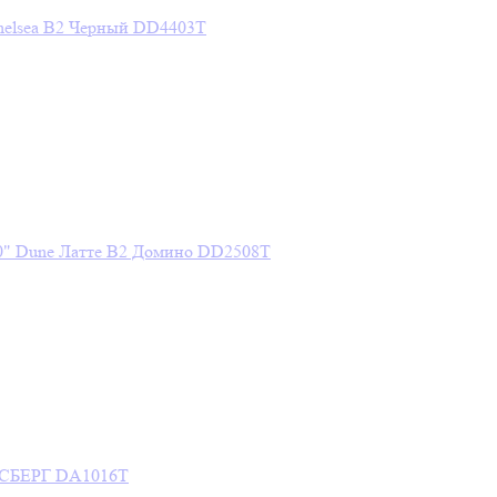
helsea В2 Черный DD4403T
0" Dune Латте В2 Домино DD2508T
АЙСБЕРГ DA1016T