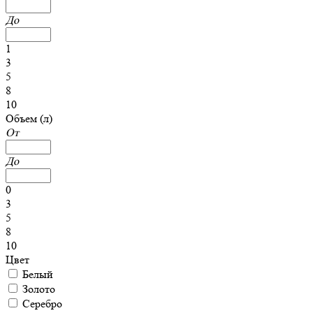
До
1
3
5
8
10
Объем (л)
От
До
0
3
5
8
10
Цвет
Белый
Золото
Серебро