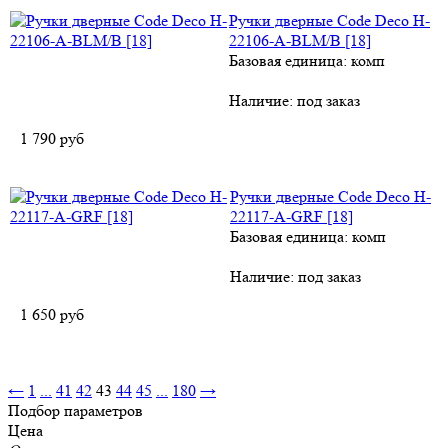
Ручки дверные Code Deco H-
22106-A-BLM/B [18]
Базовая единица: комп
Наличие:
под заказ
1 790
руб
Ручки дверные Code Deco H-
22117-A-GRF [18]
Базовая единица: комп
Наличие:
под заказ
1 650
руб
←
1
...
41
42
43
44
45
...
180
→
Подбор параметров
Цена