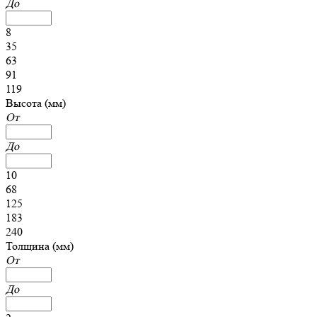
До
8
35
63
91
119
Высота (мм)
От
До
10
68
125
183
240
Толщина (мм)
От
До