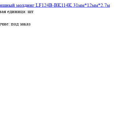
ишный молдинг LF124B-BK114K 31мм*12мм*2.7м
вая единица: шт
ичие:
под заказ