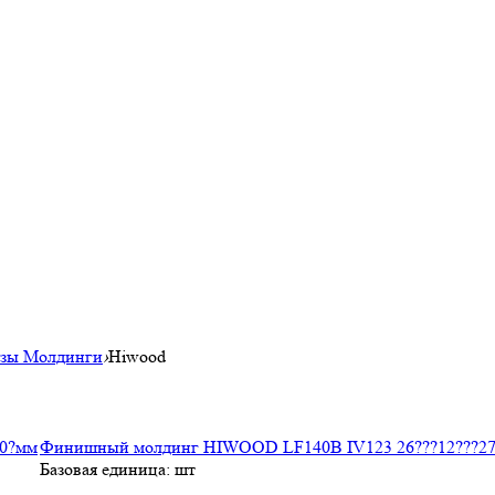
изы Молдинги
›
Hiwood
Финишный молдинг HIWOOD LF140B IV123 26???12???2
Базовая единица: шт