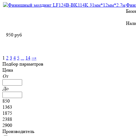
Фин
Базо
Нал
950
руб
1
2
3
4
5
...
14
→
Подбор параметров
Цена
От
До
850
1363
1875
2388
2900
Производитель