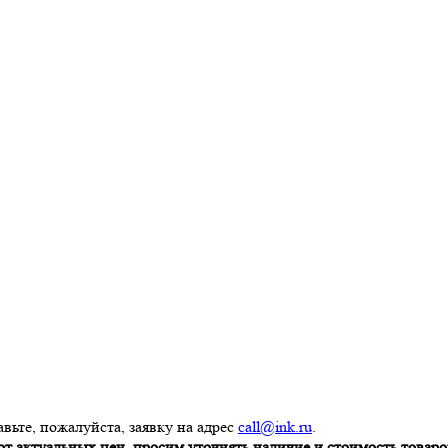
вьте, пожалуйста, заявку на адрес
call@ink.ru
.
т актуальных цен, просим уточнять наличие и стоимость товаров