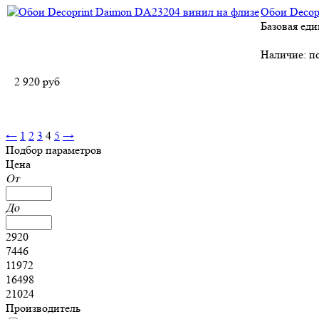
Обои Decop
Базовая еди
Наличие:
по
2 920
руб
←
1
2
3
4
5
→
Подбор параметров
Цена
От
До
2920
7446
11972
16498
21024
Производитель