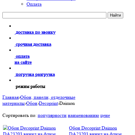
Оплата
доставка по звонку
срочная доставка
оплата
на сайте
погрузка разгрузка
режим работы
Главная
›
Обои, панели, отделочные
материалы
›
Обои
›
Decoprint
›
Daimon
Сортировать по:
популярности
наименованию
цене
Обои Decoprint Daimon
DA23203 винил на флизе