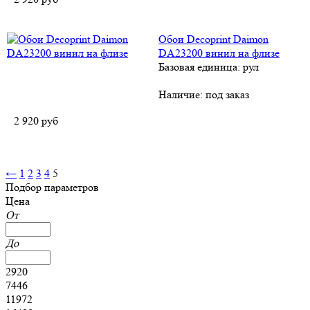
Обои Decoprint Daimon
DA23200 винил на флизе
Базовая единица: рул
Наличие:
под заказ
2 920
руб
←
1
2
3
4
5
Подбор параметров
Цена
От
До
2920
7446
11972