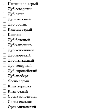
Платиново-серый
Дуб северный
Дуб латте
Дуб снежный
Дуб рустик
Каштан серый
Каштан
Дуб беленый
Дуб капучино
Дуб коньячный
Дуб мореный
Дуб пепельный
Дуб северный
Дуб европейский
Дуб айсберг
Ясень серый
Клен вермонт
Клен белый
Сосна золотистая
Сосна светлая
Орех миланский