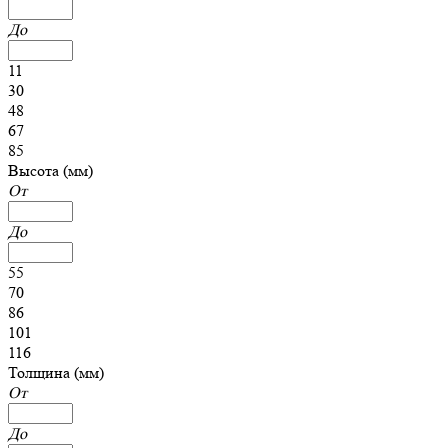
До
11
30
48
67
85
Высота (мм)
От
До
55
70
86
101
116
Толщина (мм)
От
До